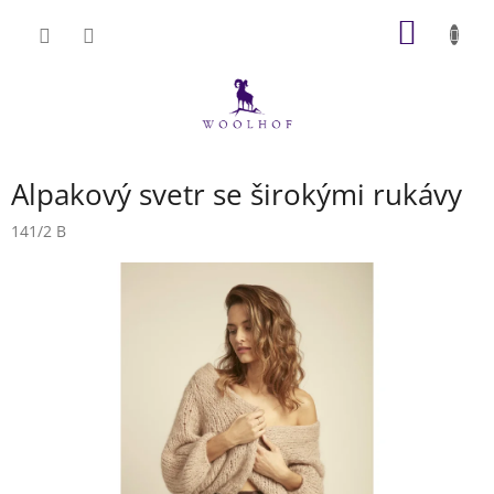
Přejít
NÁKUP
na
obsah
KOŠÍK
Alpakový svetr se širokými rukávy
141/2 B