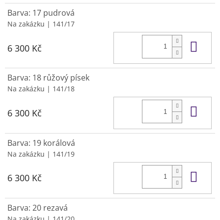
Barva: 17 pudrová
Na zakázku
| 141/17
Do 
6 300 Kč
Barva: 18 růžový písek
Na zakázku
| 141/18
Do 
6 300 Kč
Barva: 19 korálová
Na zakázku
| 141/19
Do 
6 300 Kč
Barva: 20 rezavá
Na zakázku
| 141/20