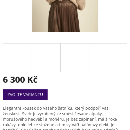
6 300 Kč
Měrná
ZVOLTE VARIANTU
cena:
Elegantní kousek do Vašeho šatníku, který podpoří Vaši
ženskost. Svetr je vyrobený ze směsi česané alpaky,
morušového hedvábí a mohéru. Je bez zapínání, má široké
rukávy, dole lehce stažené a tím vytváří balónový efekt. Je