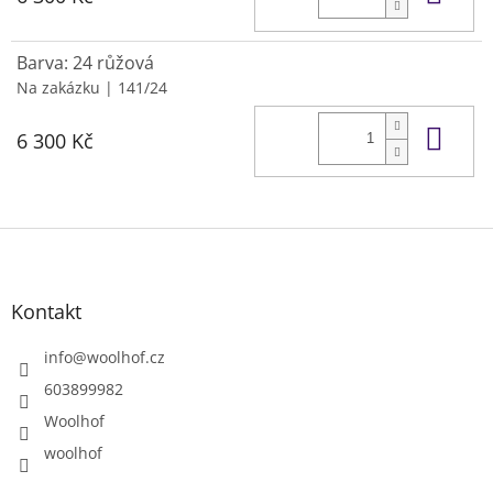
Barva: 24 růžová
Na zakázku
| 141/24
Do 
6 300 Kč
Z
á
p
a
Kontakt
t
í
info
@
woolhof.cz
603899982
Woolhof
woolhof