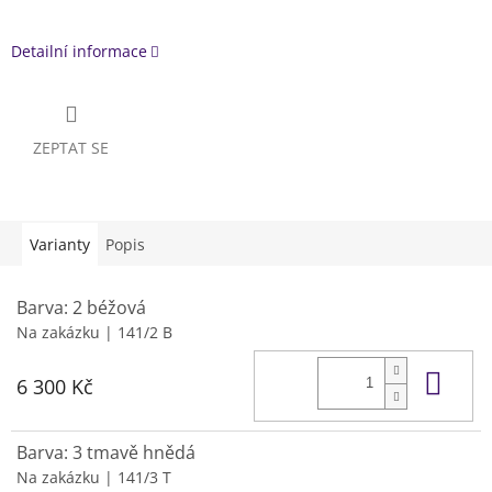
Detailní informace
ZEPTAT SE
Varianty
Popis
Barva: 2 béžová
Na zakázku
| 141/2 B
Do 
6 300 Kč
Barva: 3 tmavě hnědá
Na zakázku
| 141/3 T