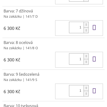
Barva: 7 džínová
Na zakázku
| 141/7 D
Do 
6 300 Kč
Barva: 8 ocelová
Na zakázku
| 141/8 O
Do 
6 300 Kč
Barva: 9 šedozelená
Na zakázku
| 141/9 S
Do 
6 300 Kč
Barva: 10 tyrkysová