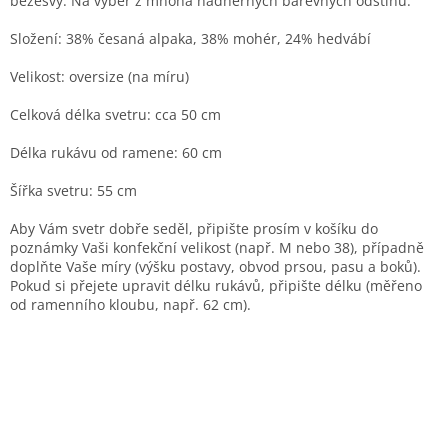
bezešvý. Na výběr z mnoha nádherných barevných odstínů.
Složení: 38% česaná alpaka, 38% mohér, 24% hedvábí
Velikost: oversize (na míru)
Celková délka svetru: cca 50 cm
Délka rukávu od ramene: 60 cm
Šířka svetru: 55 cm
Aby Vám svetr dobře seděl, připište prosím v košíku do
poznámky Vaši konfekční velikost (např. M nebo 38), případně
doplňte Vaše míry (výšku postavy, obvod prsou, pasu a boků).
Pokud si přejete upravit délku rukávů, připište délku (měřeno
od ramenního kloubu, např. 62 cm).