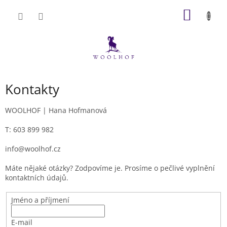
Přejít
NÁKUP
na
obsah
KOŠÍK
Kontakty
WOOLHOF | Hana Hofmanová
T: 603 899 982
info@woolhof.cz
Máte nějaké otázky? Zodpovíme je. Prosíme o pečlivé vyplnění
kontaktních údajů.
Jméno a příjmení
E-mail