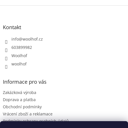
Z
á
p
a
Kontakt
t
í
info
@
woolhof.cz
603899982
Woolhof
woolhof
Informace pro vás
Zakázková výroba
Doprava a platba
Obchodní podmínky
Vrácení zboží a reklamace
Podmínky ochrany osobních údajů