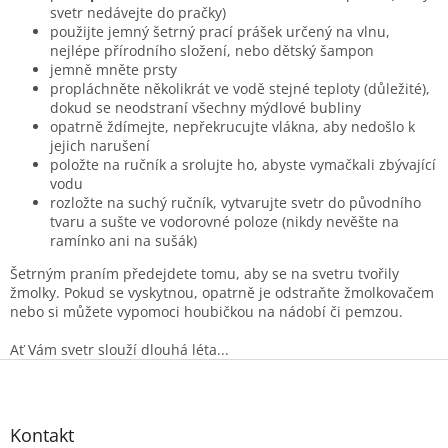
svetr nedávejte do pračky)
použijte jemný šetrný prací prášek určený na vlnu,
nejlépe přírodního složení, nebo dětský šampon
jemně mněte prsty
propláchněte několikrát ve vodě stejné teploty (důležité),
dokud se neodstraní všechny mýdlové bubliny
opatrně ždímejte, nepřekrucujte vlákna, aby nedošlo k
jejich narušení
položte na ručník a srolujte ho, abyste vymačkali zbývající
vodu
rozložte na suchý ručník, vytvarujte svetr do původního
tvaru a sušte ve vodorovné poloze (nikdy nevěšte na
ramínko ani na sušák)
Šetrným praním předejdete tomu, aby se na svetru tvořily
žmolky. Pokud se vyskytnou, opatrně je odstraňte žmolkovačem
nebo si můžete vypomoci houbičkou na nádobí či pemzou.
Ať Vám svetr slouží dlouhá léta...
Z
á
p
a
Kontakt