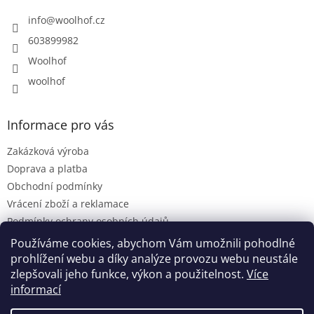
t
í
info
@
woolhof.cz
603899982
Woolhof
woolhof
Informace pro vás
Zakázková výroba
Doprava a platba
Obchodní podmínky
Vrácení zboží a reklamace
Podmínky ochrany osobních údajů
Woolhof v médiích
Používáme cookies, abychom Vám umožnili pohodlné
prohlížení webu a díky analýze provozu webu neustále
zlepšovali jeho funkce, výkon a použitelnost.
Více
informací