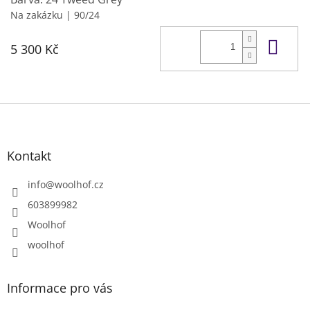
Na zakázku
| 90/24
Do 
5 300 Kč
Z
á
p
a
Kontakt
t
í
info
@
woolhof.cz
603899982
Woolhof
woolhof
Informace pro vás