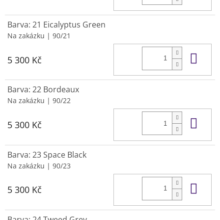
Barva: 21 Eicalyptus Green
Na zakázku
| 90/21
Do 
5 300 Kč
Barva: 22 Bordeaux
Na zakázku
| 90/22
Do 
5 300 Kč
Barva: 23 Space Black
Na zakázku
| 90/23
Do 
5 300 Kč
Barva: 24 Tweed Grey