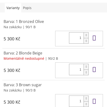
Varianty
Popis
Barva: 1 Bronzed Olive
Na zakázku
| 90/1 B
Do 
5 300 Kč
Barva: 2 Blonde Beige
Momentálně nedostupné
| 90/2 B
Do 
5 300 Kč
Barva: 3 Brown sugar
Na zakázku
| 90/3 B
Do 
5 300 Kč